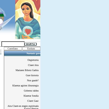
Castellano
Euskara
Nortzuk gara
Ongietorria
Claret Aita
Mariaren Bihotz Garbia
Gure historia
Non gaude?
Klaretar agirien liburutegia
Gobernu taldea
Klaretar Sendia
Claret Gaur
Aita Claret-en eragin espirituala
Euskal Herrian