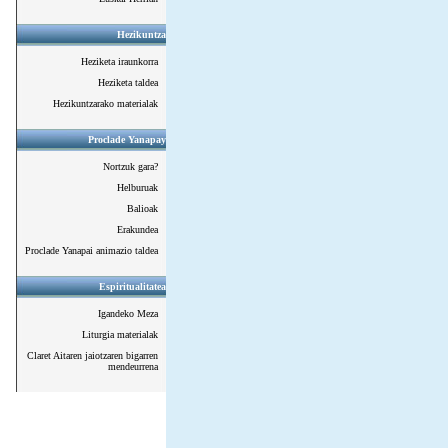
Hezikuntza
Heziketa iraunkorra
Heziketa taldea
Hezikuntzarako materialak
Proclade Yanapay
Nortzuk gara?
Helburuak
Balioak
Erakundea
Proclade Yanapai animazio taldea
Espiritualitatea
Igandeko Meza
Liturgia materialak
Claret Aitaren jaiotzaren bigarren
mendeurrena