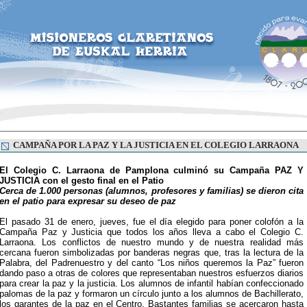
CAMPAÑA POR LA PAZ Y LA JUSTICIA EN EL COLEGIO LARRAONA
El Colegio C. Larraona de Pamplona culminó su Campaña PAZ Y
JUSTICIA con el gesto final en el Patio
Cerca de 1.000 personas (alumnos, profesores y familias) se dieron cita
en el patio para expresar su deseo de paz
El pasado 31 de enero, jueves, fue el día elegido para poner colofón a la
Campaña Paz y Justicia que todos los años lleva a cabo el Colegio C.
Larraona. Los conflictos de nuestro mundo y de nuestra realidad más
cercana fueron simbolizadas por banderas negras que, tras la lectura de la
Palabra, del Padrenuestro y del canto “Los niños queremos la Paz” fueron
dando paso a otras de colores que representaban nuestros esfuerzos diarios
para crear la paz y la justicia. Los alumnos de infantil habían confeccionado
palomas de la paz y formaron un círculo junto a los alumnos de Bachillerato,
los garantes de la paz en el Centro. Bastantes familias se acercaron hasta