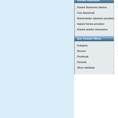
Kristau Hezikuntza
Klaretar Ikastetxeen Idearioa
Gure Ikastetxeak
Ikastetxeetako irakasleen prestaketa
Irakasle berrien prestaketa
Klaretar anaidiei informazioa
Ipar Potosiko Misioa
Kokapena
Historia
Proiektuak
Ekintzak
Misio enklabeak