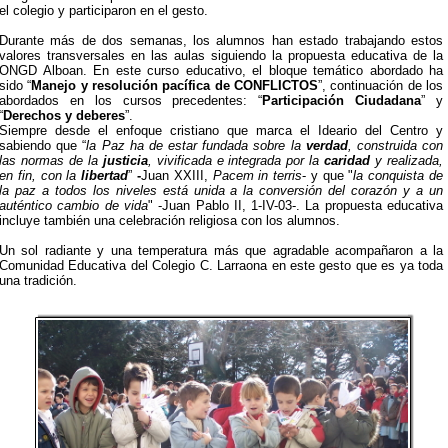
el colegio y participaron en el gesto.
Durante más de dos semanas, los alumnos han estado trabajando estos
valores transversales en las aulas siguiendo la propuesta educativa de la
ONGD Alboan. En este curso educativo, el bloque temático abordado ha
sido “
Manejo y resolución pacífica de CONFLICTOS
”, continuación de los
abordados en los cursos precedentes: “
Participación Ciudadana
” y
“
Derechos y deberes
”.
Siempre desde el enfoque cristiano que marca el Ideario del Centro y
sabiendo que “
la Paz ha de estar fundada sobre la
verdad
, construida con
las normas de la
justicia
, vivificada e integrada por la
caridad
y realizada,
en fin, con la
libertad
”
-
Juan XXIII,
Pacem in terris
- y que
"
la conquista de
la paz a todos los niveles está unida a la conversión del corazón y a un
auténtico cambio de vida
"
-Juan Pablo II, 1-IV-03-. La propuesta educativa
incluye también una celebración religiosa con los alumnos.
Un sol radiante y una temperatura más que agradable acompañaron a la
Comunidad Educativa del Colegio C. Larraona en este gesto que es ya toda
una tradición.