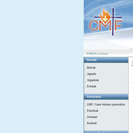
TOKIA:
Euskara
Berriak
Berriak
Agenda
Argazkiak
Estekak
Pastoraltza
GBP: Gazte bokazio pastoraltza
Parrokiak
Sortarazi
Kurkudi