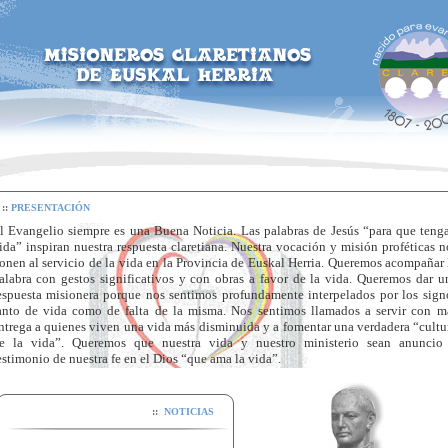
::
PRESENTACIÓN
l Evangelio siempre es una Buena Noticia. Las palabras de Jesús “para que teng
ida” inspiran nuestra respuesta claretiana. Nuestra vocación y misión proféticas n
onen al servicio de la vida en la Provincia de Euskal Herria. Queremos acompañar 
alabra con gestos significativos y con obras a favor de
la vida. Queremos
dar u
espuesta misionera porque nos sentimos profundamente interpelados por los sign
anto de vida como de falta de
la misma. Nos
sentimos llamados a servir con m
ntrega a quienes viven una vida más disminuida y a fomentar una verdadera “cultu
e la vida”. Queremos que nuestra vida y nuestro ministerio sean anuncio
XIII Capítulo Provincial
estimonio de nuestra fe en el Dios “que ama la vida”.
... Ver más
::
NOTICIAS
Homilas de J. A. Pagola para este