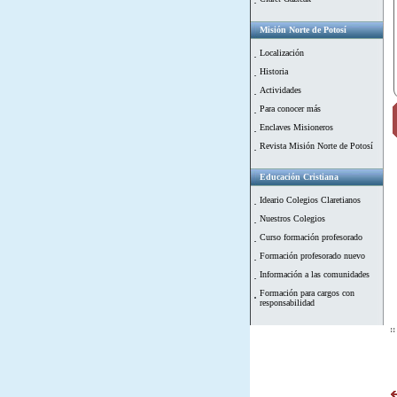
Misión Norte de Potosí
Localización
Historia
Actividades
Para conocer más
Enclaves Misioneros
Revista Misión Norte de Potosí
Educación Cristiana
Ideario Colegios Claretianos
Nuestros Colegios
Curso formación profesorado
Formación profesorado nuevo
Información a las comunidades
Formación para cargos con
responsabilidad
::