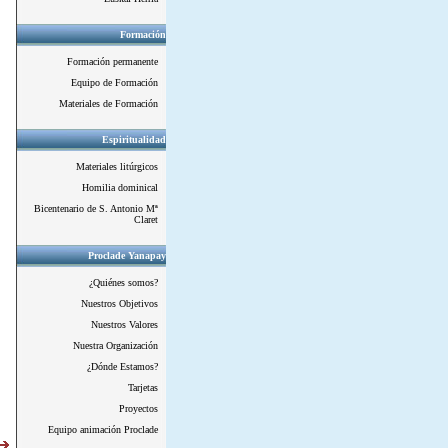
Formación
Formación permanente
Equipo de Formación
Materiales de Formación
Espiritualidad
Materiales litúrgicos
Homilia dominical
Bicentenario de S. Antonio Mª
Claret
Proclade Yanapay
¿Quiénes somos?
Nuestros Objetivos
Nuestros Valores
Nuestra Organización
¿Dónde Estamos?
Tarjetas
Proyectos
Equipo animación Proclade