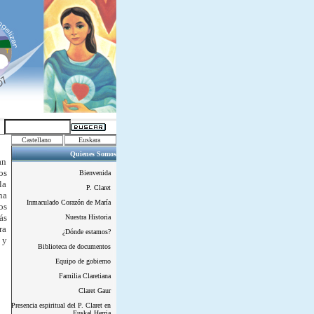
Castellano
Euskara
Quienes Somos
an
os
Bienvenida
la
P. Claret
na
Inmaculado Corazón de María
os
ás
Nuestra Historia
ra
¿Dónde estamos?
 y
Biblioteca de documentos
Equipo de gobierno
Familia Claretiana
Claret Gaur
Presencia espiritual del P. Claret en
Euskal Herria